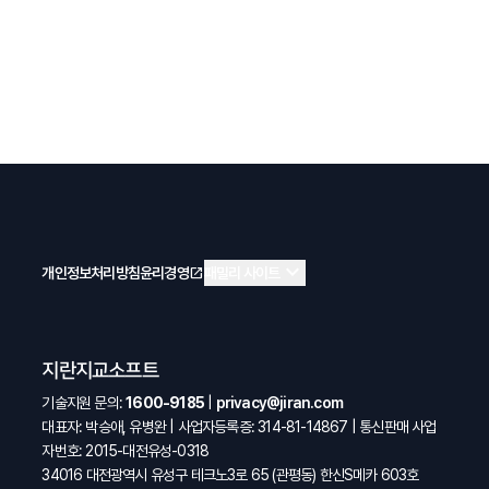
expand_more
개인정보처리방침
윤리경영
open_in_new
패밀리 사이트
지란지교소프트
기술지원 문의:
1600-9185
|
privacy@jiran.com
대표자: 박승애, 유병완 | 사업자등록증: 314-81-14867 | 통신판매 사업
자번호: 2015-대전유성-0318
34016 대전광역시 유성구 테크노3로 65 (관평동) 한신S메카 603호