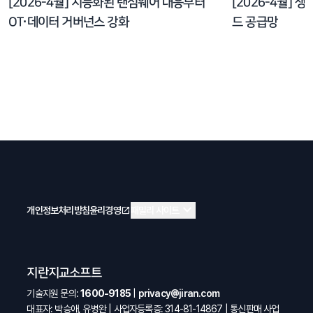
[2026-4월] 지능화된 랜섬웨어 대응부터
[2026-4월] 
OT·데이터 거버넌스 강화
드 공급망
expand_more
개인정보처리방침
윤리경영
open_in_new
패밀리 사이트
지란지교소프트
기술지원 문의:
1600-9185
|
privacy@jiran.com
대표자: 박승애, 유병완 | 사업자등록증: 314-81-14867 | 통신판매 사업