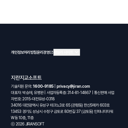
expand_more
개인정보처리방침
윤리경영
open_in_new
패밀리 사이트
지란지교소프트
기술지원 문의:
1600-9185
|
privacy@jiran.com
대표자: 박승애, 유병완 | 사업자등록증: 314-81-14867 | 통신판매 사업
자번호: 2015-대전유성-0318
34016 대전광역시 유성구 테크노3로 65 (관평동) 한신S메카 603호
13453 경기도 성남시 수정구 금토로 80번길 37 (금토동) 인피니티타워
W동 10층, 11층
ⓒ 2026 JIRANSOFT